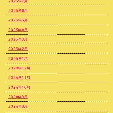
2025年7月
2025年6月
2025年5月
2025年4月
2025年3月
2025年2月
2025年1月
2024年12月
2024年11月
2024年10月
2024年9月
2024年8月