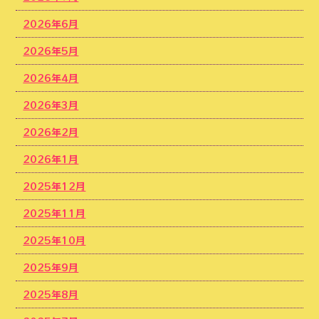
2026年6月
2026年5月
2026年4月
2026年3月
2026年2月
2026年1月
2025年12月
2025年11月
2025年10月
2025年9月
2025年8月