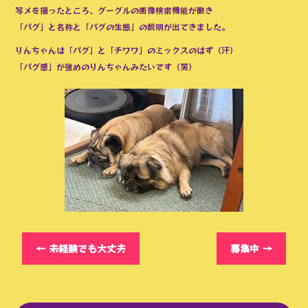
写メを撮ったところ、グーグルの画像検索機能が働き
「パグ」と名称と「パグの生態」の説明が出てきました。
りんちゃんは「パグ」と「チワワ」のミックスのはず（汗）
「パグ感」が強めのりんちゃんみたいです（笑）
←
未経験でも大丈夫
募集中
→