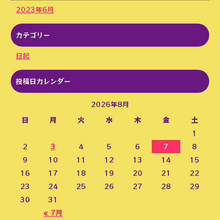
2023年6月
カテゴリー
日記
投稿日カレンダー
2026年8月
日
月
火
水
木
金
土
1
2
3
4
5
6
7
8
9
10
11
12
13
14
15
16
17
18
19
20
21
22
23
24
25
26
27
28
29
30
31
« 7月