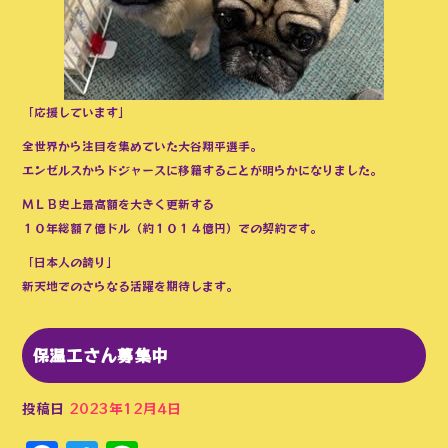
「応援しています」
全世界から注目を集めていた大谷翔平選手。
エンゼルスからドジャースに移籍することが明らかになりました。
ＭＬＢ史上最高額を大きく更新する
１０年総額７億ドル（約１０１４億円）での契約です。
「日本人の誇り」
新天地でのさらなる活躍を期待します。
保温工さん募集中
投稿日
2023年12月4日