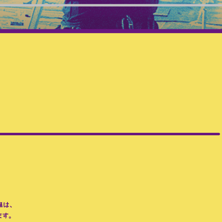
温は、
ます。