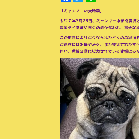
「ミャンマーの大地震」
令和７年3月28日、ミャンマー中部を震源
隣国タイを含め多くの命が奪われ、甚大な
この地震により亡くなられた方々のご冥福
ご遺族にはお悔やみを、また被災されたす
伴い、救援活動に尽力されている皆様に心