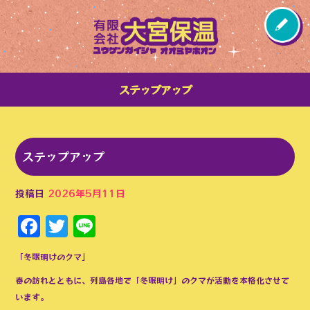
ステップアップ
ステップアップ
投稿日
2026年5月11日
Facebook
Twitter
Line
「冬眠明けのクマ」
春の訪れとともに、列島各地で「冬眠明け」のクマが活動を本格化させて
います。